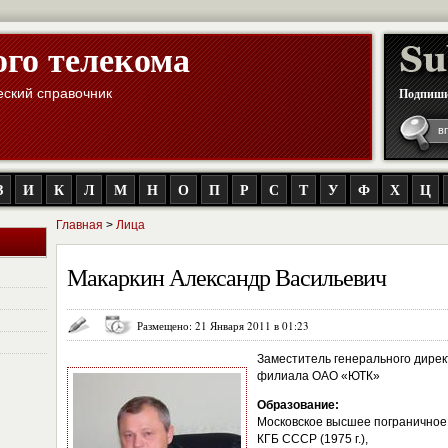
ого телекома
ский справочник
Подпиши
З
И
К
Л
М
Н
О
П
Р
С
Т
У
Ф
Х
Ц
Главная
>
Лица
Макаркин Александр Васильевич
Размещено: 21 Января 2011 в 01:23
Заместитель генерального дире
филиала ОАО «ЮТК»
Образование:
Московское высшее погранично
КГБ СССР (1975 г.),