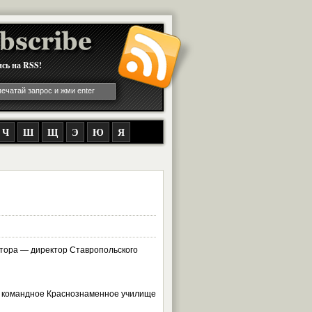
сь на RSS!
Ч
Ш
Щ
Э
Ю
Я
ктора — директор Ставропольского
е командное Краснознаменное училище