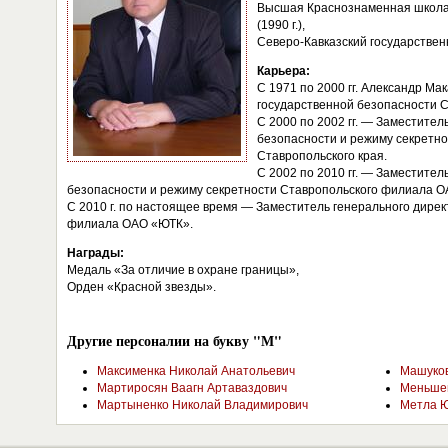
Высшая Краснознаменная школа 
(1990 г.),
Северо-Кавказский государственн
Карьера:
С 1971 по 2000 гг. Александр Мак
государственной безопасности 
С 2000 по 2002 гг. — Заместител
безопасности и режиму секретн
Ставропольского края.
С 2002 по 2010 гг. — Заместител
безопасности и режиму секретности Ставропольского филиала 
С 2010 г. по настоящее время — Заместитель генерального дире
филиала ОАО «ЮТК».
Награды:
Медаль «За отличие в охране границы»,
Орден «Красной звезды».
Другие персоналии на букву "М"
Максименка Николай Анатольевич
Машуков
Мартиросян Ваагн Артаваздович
Меньшен
Мартыненко Николай Владимирович
Метла 