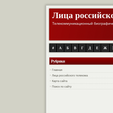
Лица российск
Телекоммуникационный биографиче
#
А
Б
В
Г
Д
Е
Ж
Рубрики
Главная
Лица российского телекома
Карта сайта
Поиск по сайту