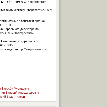
КГБ СССР им. Ф.Э. Дзержинского
ый технический университет (2005 г.)
аркин служил в войсках и органах
СССР, РФ.
ь генерального директора по
ости ОАО «Электросвязь»
ь Генерального директора по
ОАО «ЮТК».
ктора — директор Ставропольского
 Барасби Муридович
ин Валерий Александрович
Юрий Валентинович